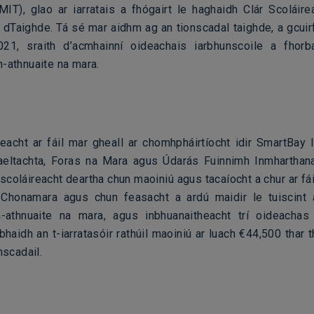
IT), glao ar iarratais a fhógairt le haghaidh Clár Scoláir
 dTaighde. Tá sé mar aidhm ag an tionscadal taighde, a gcuirf
21, sraith d’acmhainní oideachais iarbhunscoile a fhorb
n-athnuaite na mara.
reacht ar fáil mar gheall ar chomhpháirtíocht idir SmartBay I
eltachta, Foras na Mara agus Údarás Fuinnimh Inmharthan
 scoláireacht deartha chun maoiniú agus tacaíocht a chur ar fáil
 Chonamara agus chun feasacht a ardú maidir le tuiscint 
-athnuaite na mara, agus inbhuanaitheacht trí oideachas
bhaidh an t-iarratasóir rathúil maoiniú ar luach €44,500 thar
onscadail.