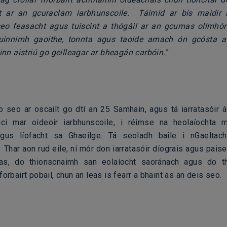
t ar an gcuraclam iarbhunscoile. Táimid ar bís maidir
seo feasacht agus tuiscint a thógáil ar an gcumas ollmhór
uinnimh gaoithe, tonnta agus taoide amach ón gcósta a
rinn aistriú go geilleagar ar bheagán carbóin.
”
o seo ar oscailt go dtí an 25 Samhain, agus tá iarratasóir á 
aici mar oideoir iarbhunscoile, i réimse na heolaíochta m
 agus líofacht sa Ghaeilge. Tá seoladh baile i nGaeltac
 Thar aon rud eile, ní mór don iarratasóir díograis agus pais
as, do thionscnaimh san eolaíocht saoránach agus do th
forbairt pobail, chun an leas is fearr a bhaint as an deis seo.