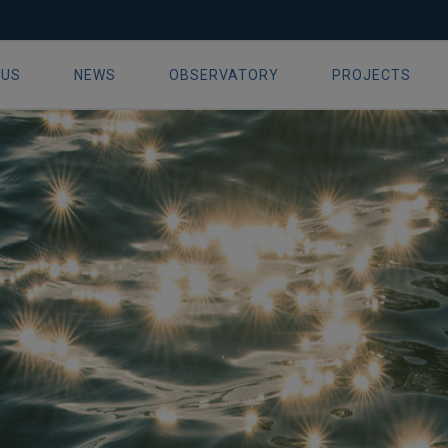
áireacht nua um Máistreacht i dT
 US
NEWS
OBSERVATORY
PROJECTS
ion