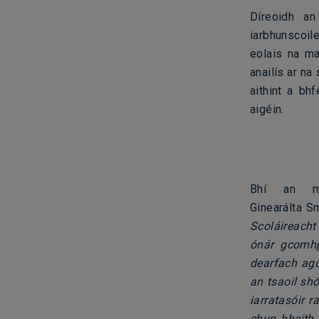
Díreoidh an
iarbhunscoil
eolais na ma
anailís ar na
aithint a bh
aigéin.
Bhí an m
Ginearálta Sm
Scoláireacht
ónár gcomhp
dearfach agu
an tsaoil shó
iarratasóir 
chun bheith 