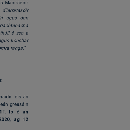
us Maoirseoir
d’iarratasóir
irí agus don
 riachtanacha
thúil é seo a
agus tionchar
omra ranga.
”
:
aidir leis an
reán gréasáin
MIT.
Is é an
2020, ag 12