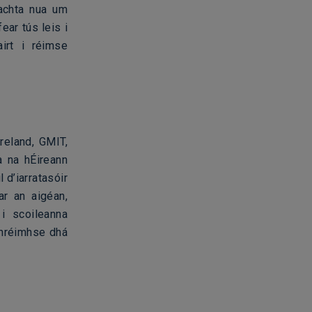
eachta nua um
ear tús leis i
airt i réimse
reland, GMIT,
a na hÉireann
 d’iarratasóir
ar an aigéan,
 i scoileanna
 thréimhse dhá