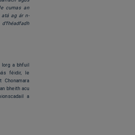
 le cumas an
 atá ag ár n-
 d’fhéadfadh
lorg a bhfuil
ás féidir, le
ht Chonamara
ean bheith acu
ionscadail a