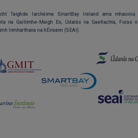
acht Taighde Iarchéime SmartBay Ireland arna mhaoiniú a
chta na Gaillimhe-Maigh Eo, Údarás na Gaeltachta, Foras 
imh Inmharthana na hÉireann (SEAI).