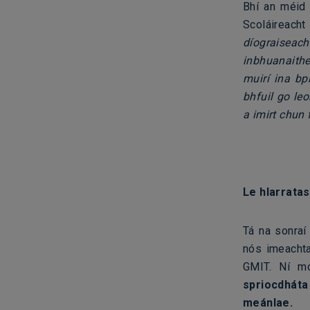
Bhí an méid 
Scoláireach
díograiseac
inbhuanaithe
muirí ina bp
bhfuil go le
a imirt chun
Le hIarratas
Tá na sonraí
nós imeachta
GMIT. Ní mó
spriocdhát
meánlae.