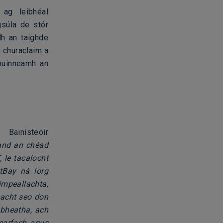
 ag leibhéal
gsúla de stór
dh an taighde
n churaclaim a
fhuinneamh an
inisteoir
and an chéad
 le tacaíocht
tBay ná lorg
impeallachta,
reacht seo don
 bheatha, ach
dearfach agus