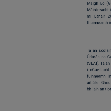
Maigh Eo (GM
Máistreacht i
mí Eanáir 20
fhuinneamh i
Tá an scolái
Údarás na Ga
(SEAI). Tá an
i nGaeltacht
fuinneamh in
áitiúla. Gheo
bhliain an ti