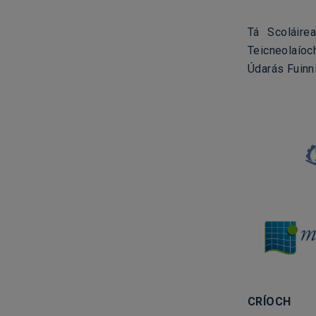
Tá Scoláire
Teicneolaío
Údarás Fuinn
CRÍOCH