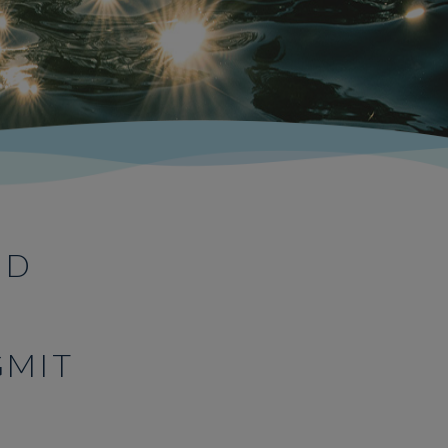
ND
GMIT