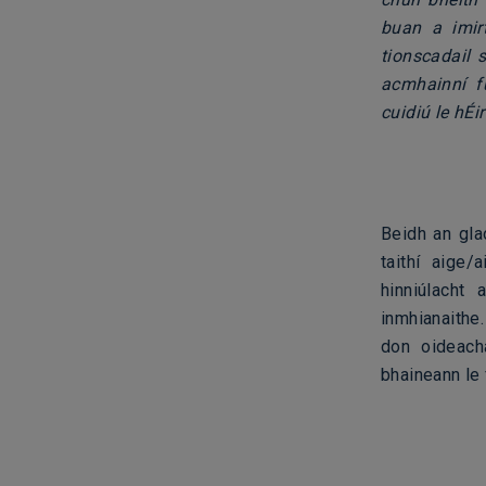
buan a imir
tionscadail 
acmhainní f
cuidiú le hÉi
Beidh an gla
taithí aige/
hinniúlacht
inmhianaithe.
don oideach
bhaineann le 