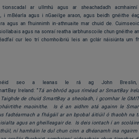
 tionscadal ar ullmhú agus ar sheachadadh acmhainní
e, i mBéarla agus i nGaeilge araon, agus beidh gnéithe éa
ra agus an fhuinnimh in-athnuaite mar chuid de. Cuimseoi
 siollabais agus na sonraí reatha iarbhunscoile chun gnéithe a
féadfaí cur leo trí chomhoibriú leis an gclár náisiúnta um 
éid seo a leanas le rá ag John Breslin, Ba
artBay Ireland: “
Tá an-bhród agus ríméad ar SmartBay Irel
 Taighde de chuid SmartBay a sheoladh, i gcomhar le GMIT,
háirtithe maoinithe. Is é an aidhm atá againn le Smar
s fadtéarmach a fhágáil ar an bpobal áitiúil ó thaobh na t
isialta agus an gheilleagair de. Is deis iontach í an scolái
rathúil, ní hamháin le dul chun cinn a dhéanamh ina ngairm
ag croílár fhorbairt acmhainní oideachais chun tionchar 