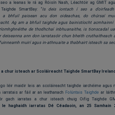
seo a leanas le rá ag Róisín Nash, Léachtóir ag GMIT ag
t Taighde SmartBay:
“
Is deis iontach í seo a d’oirfeadh 
h a bhfuil paisean acu don oideachas, do chúrsaí mu
acht. Ag am a bhfuil taighde agus bainistíocht acmhainní
ríomhghnéithe de thodhchaí inbhuanaithe, is tionscadal ua
or deiseanna ann don iarratasóir chun bheith cruthaitheach 
 fuinneamh muirí agus in-athnuaite a thabhairt isteach sa se
 a chur isteach ar Scoláireacht Taighde SmartBay Ireland
 go léir maidir leis an scoláireacht taighde iarchéime agus m
 iarratais ar fáil ar an leathanach
Folúntais Taighde
ar láith
r gach iarratas a chur isteach chuig Oifig Taighde G
a le haghaidh iarratas Dé Céadaoin, an 25 Samhain 