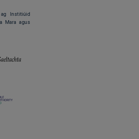
g Institiúid
na Mara agus